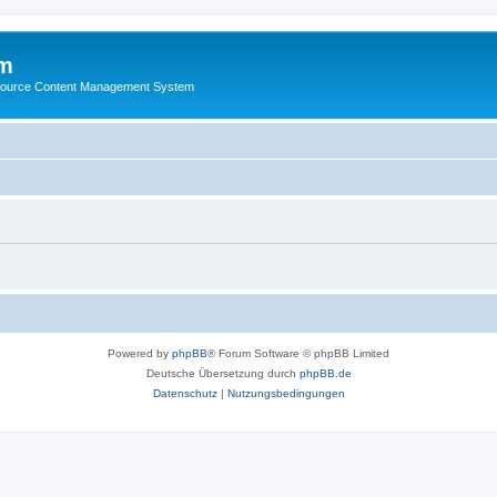
m
ource Content Management System
Powered by
phpBB
® Forum Software © phpBB Limited
Deutsche Übersetzung durch
phpBB.de
Datenschutz
|
Nutzungsbedingungen