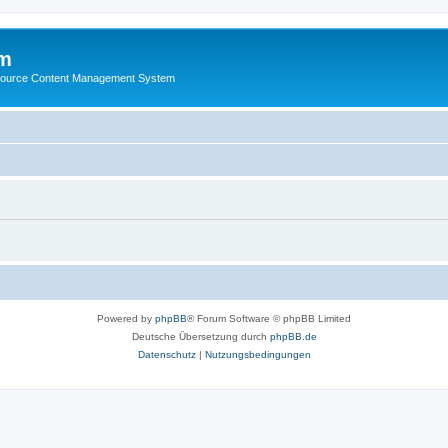
m
ource Content Management System
Powered by
phpBB
® Forum Software © phpBB Limited
Deutsche Übersetzung durch
phpBB.de
Datenschutz
|
Nutzungsbedingungen