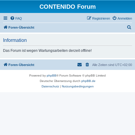
CONTENIDO Forum
FAQ
Registrieren
Anmelden
S
Foren-Übersicht
u
Information
c
h
Das Forum ist wegen Wartungsarbeiten derzeit offline!
e
Foren-Übersicht
Alle Zeiten sind
UTC+02:00
Powered by
phpBB
® Forum Software © phpBB Limited
Deutsche Übersetzung durch
phpBB.de
Datenschutz
|
Nutzungsbedingungen