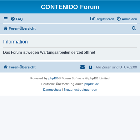
CONTENIDO Forum
FAQ
Registrieren
Anmelden
S
Foren-Übersicht
u
Information
c
h
Das Forum ist wegen Wartungsarbeiten derzeit offline!
e
Foren-Übersicht
Alle Zeiten sind
UTC+02:00
Powered by
phpBB
® Forum Software © phpBB Limited
Deutsche Übersetzung durch
phpBB.de
Datenschutz
|
Nutzungsbedingungen