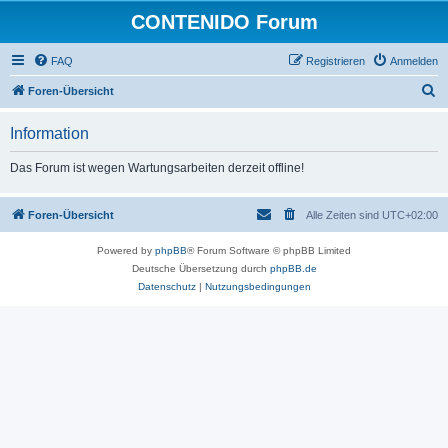
CONTENIDO Forum
FAQ
Registrieren
Anmelden
S
Foren-Übersicht
u
Information
c
h
Das Forum ist wegen Wartungsarbeiten derzeit offline!
e
Foren-Übersicht
Alle Zeiten sind
UTC+02:00
Powered by
phpBB
® Forum Software © phpBB Limited
Deutsche Übersetzung durch
phpBB.de
Datenschutz
|
Nutzungsbedingungen