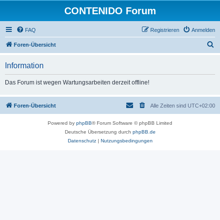
CONTENIDO Forum
FAQ
Registrieren
Anmelden
S
Foren-Übersicht
u
Information
c
h
Das Forum ist wegen Wartungsarbeiten derzeit offline!
e
Foren-Übersicht
Alle Zeiten sind
UTC+02:00
Powered by
phpBB
® Forum Software © phpBB Limited
Deutsche Übersetzung durch
phpBB.de
Datenschutz
|
Nutzungsbedingungen