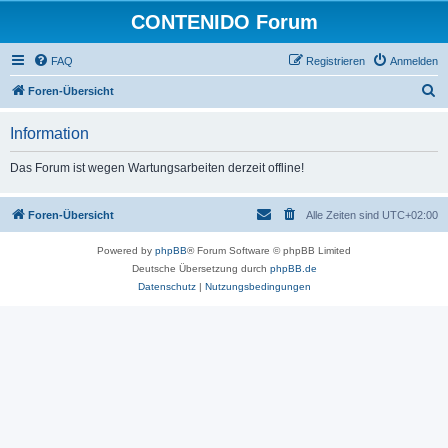
CONTENIDO Forum
FAQ
Registrieren
Anmelden
S
Foren-Übersicht
u
Information
c
h
Das Forum ist wegen Wartungsarbeiten derzeit offline!
e
Foren-Übersicht
Alle Zeiten sind
UTC+02:00
Powered by
phpBB
® Forum Software © phpBB Limited
Deutsche Übersetzung durch
phpBB.de
Datenschutz
|
Nutzungsbedingungen