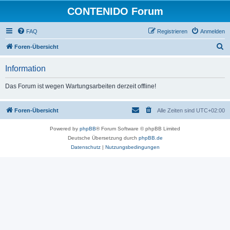
CONTENIDO Forum
FAQ
Registrieren
Anmelden
S
Foren-Übersicht
u
Information
c
h
Das Forum ist wegen Wartungsarbeiten derzeit offline!
e
Foren-Übersicht
Alle Zeiten sind
UTC+02:00
Powered by
phpBB
® Forum Software © phpBB Limited
Deutsche Übersetzung durch
phpBB.de
Datenschutz
|
Nutzungsbedingungen