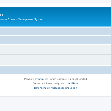
m
ource Content Management System
Powered by
phpBB
® Forum Software © phpBB Limited
Deutsche Übersetzung durch
phpBB.de
Datenschutz
|
Nutzungsbedingungen