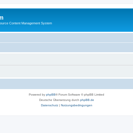
m
ource Content Management System
Powered by
phpBB
® Forum Software © phpBB Limited
Deutsche Übersetzung durch
phpBB.de
Datenschutz
|
Nutzungsbedingungen