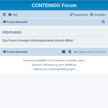
CONTENIDO Forum
FAQ
Registrieren
Anmelden
S
Foren-Übersicht
u
Information
c
h
Das Forum ist wegen Wartungsarbeiten derzeit offline!
e
Foren-Übersicht
Alle Zeiten sind
UTC+02:00
Powered by
phpBB
® Forum Software © phpBB Limited
Deutsche Übersetzung durch
phpBB.de
Datenschutz
|
Nutzungsbedingungen