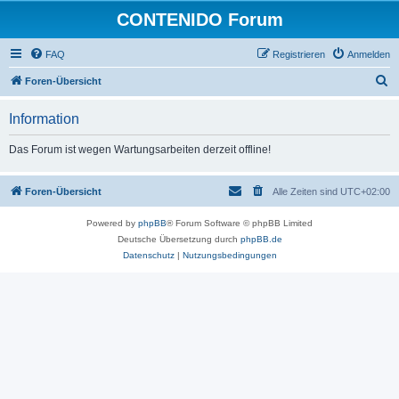
CONTENIDO Forum
FAQ
Registrieren
Anmelden
S
Foren-Übersicht
u
Information
c
h
Das Forum ist wegen Wartungsarbeiten derzeit offline!
e
Foren-Übersicht
Alle Zeiten sind
UTC+02:00
Powered by
phpBB
® Forum Software © phpBB Limited
Deutsche Übersetzung durch
phpBB.de
Datenschutz
|
Nutzungsbedingungen