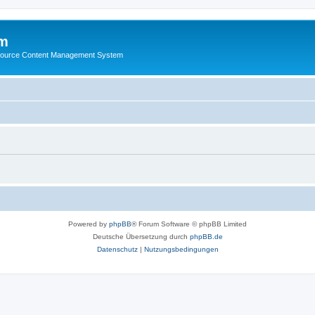
m
ource Content Management System
Powered by
phpBB
® Forum Software © phpBB Limited
Deutsche Übersetzung durch
phpBB.de
Datenschutz
|
Nutzungsbedingungen