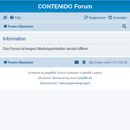
CONTENIDO Forum
FAQ
Registrieren
Anmelden
S
Foren-Übersicht
u
Information
c
h
Das Forum ist wegen Wartungsarbeiten derzeit offline!
e
Foren-Übersicht
Alle Zeiten sind
UTC+02:00
Powered by
phpBB
® Forum Software © phpBB Limited
Deutsche Übersetzung durch
phpBB.de
Datenschutz
|
Nutzungsbedingungen