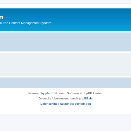
m
ource Content Management System
Powered by
phpBB
® Forum Software © phpBB Limited
Deutsche Übersetzung durch
phpBB.de
Datenschutz
|
Nutzungsbedingungen