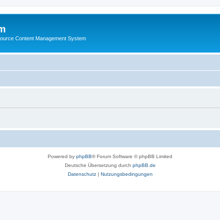
m
ource Content Management System
Powered by
phpBB
® Forum Software © phpBB Limited
Deutsche Übersetzung durch
phpBB.de
Datenschutz
|
Nutzungsbedingungen