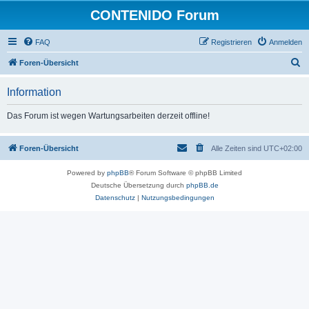
CONTENIDO Forum
FAQ
Registrieren
Anmelden
S
Foren-Übersicht
u
Information
c
h
Das Forum ist wegen Wartungsarbeiten derzeit offline!
e
Foren-Übersicht
Alle Zeiten sind
UTC+02:00
Powered by
phpBB
® Forum Software © phpBB Limited
Deutsche Übersetzung durch
phpBB.de
Datenschutz
|
Nutzungsbedingungen