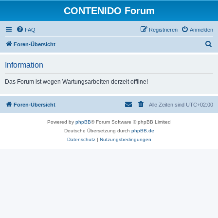
CONTENIDO Forum
FAQ
Registrieren
Anmelden
S
Foren-Übersicht
u
Information
c
h
Das Forum ist wegen Wartungsarbeiten derzeit offline!
e
Foren-Übersicht
Alle Zeiten sind
UTC+02:00
Powered by
phpBB
® Forum Software © phpBB Limited
Deutsche Übersetzung durch
phpBB.de
Datenschutz
|
Nutzungsbedingungen