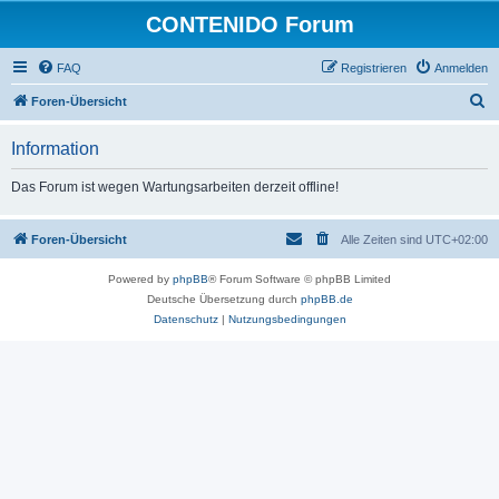
CONTENIDO Forum
FAQ
Registrieren
Anmelden
S
Foren-Übersicht
u
Information
c
h
Das Forum ist wegen Wartungsarbeiten derzeit offline!
e
Foren-Übersicht
Alle Zeiten sind
UTC+02:00
Powered by
phpBB
® Forum Software © phpBB Limited
Deutsche Übersetzung durch
phpBB.de
Datenschutz
|
Nutzungsbedingungen