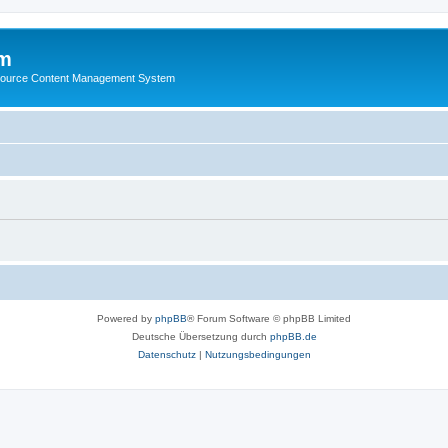
m
ource Content Management System
Powered by
phpBB
® Forum Software © phpBB Limited
Deutsche Übersetzung durch
phpBB.de
Datenschutz
|
Nutzungsbedingungen