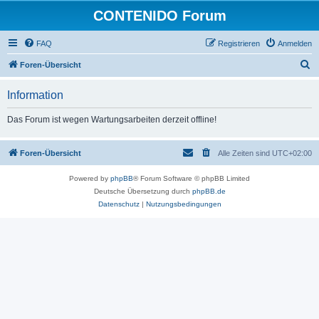
CONTENIDO Forum
FAQ
Registrieren
Anmelden
S
Foren-Übersicht
u
Information
c
h
Das Forum ist wegen Wartungsarbeiten derzeit offline!
e
Foren-Übersicht
Alle Zeiten sind
UTC+02:00
Powered by
phpBB
® Forum Software © phpBB Limited
Deutsche Übersetzung durch
phpBB.de
Datenschutz
|
Nutzungsbedingungen