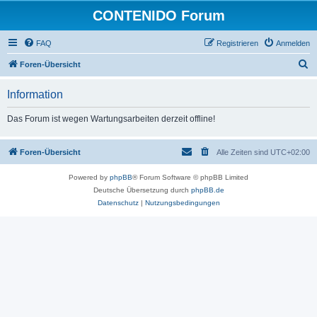
CONTENIDO Forum
FAQ
Registrieren
Anmelden
S
Foren-Übersicht
u
Information
c
h
Das Forum ist wegen Wartungsarbeiten derzeit offline!
e
Foren-Übersicht
Alle Zeiten sind
UTC+02:00
Powered by
phpBB
® Forum Software © phpBB Limited
Deutsche Übersetzung durch
phpBB.de
Datenschutz
|
Nutzungsbedingungen