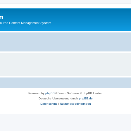
m
ource Content Management System
Powered by
phpBB
® Forum Software © phpBB Limited
Deutsche Übersetzung durch
phpBB.de
Datenschutz
|
Nutzungsbedingungen