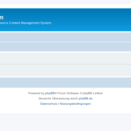
m
ource Content Management System
Powered by
phpBB
® Forum Software © phpBB Limited
Deutsche Übersetzung durch
phpBB.de
Datenschutz
|
Nutzungsbedingungen