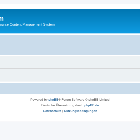
m
ource Content Management System
Powered by
phpBB
® Forum Software © phpBB Limited
Deutsche Übersetzung durch
phpBB.de
Datenschutz
|
Nutzungsbedingungen