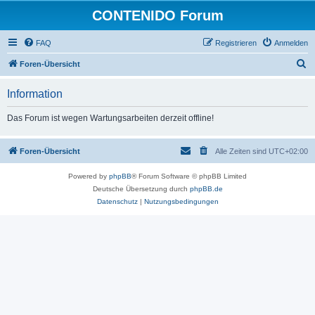
CONTENIDO Forum
FAQ
Registrieren
Anmelden
S
Foren-Übersicht
u
Information
c
h
Das Forum ist wegen Wartungsarbeiten derzeit offline!
e
Foren-Übersicht
Alle Zeiten sind
UTC+02:00
Powered by
phpBB
® Forum Software © phpBB Limited
Deutsche Übersetzung durch
phpBB.de
Datenschutz
|
Nutzungsbedingungen