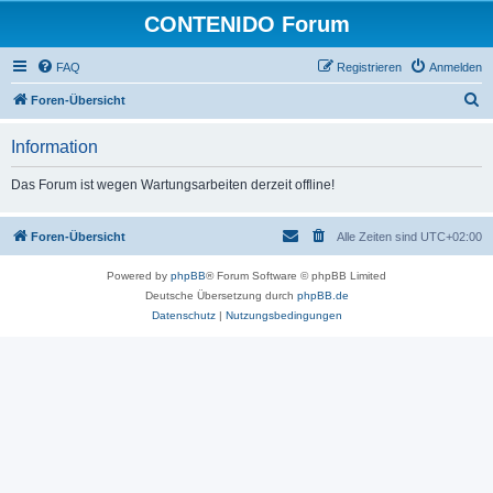
CONTENIDO Forum
FAQ
Registrieren
Anmelden
S
Foren-Übersicht
u
Information
c
h
Das Forum ist wegen Wartungsarbeiten derzeit offline!
e
Foren-Übersicht
Alle Zeiten sind
UTC+02:00
Powered by
phpBB
® Forum Software © phpBB Limited
Deutsche Übersetzung durch
phpBB.de
Datenschutz
|
Nutzungsbedingungen