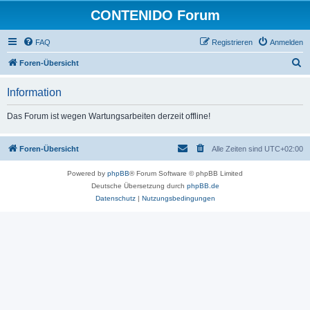
CONTENIDO Forum
FAQ
Registrieren
Anmelden
S
Foren-Übersicht
u
Information
c
h
Das Forum ist wegen Wartungsarbeiten derzeit offline!
e
Foren-Übersicht
Alle Zeiten sind
UTC+02:00
Powered by
phpBB
® Forum Software © phpBB Limited
Deutsche Übersetzung durch
phpBB.de
Datenschutz
|
Nutzungsbedingungen