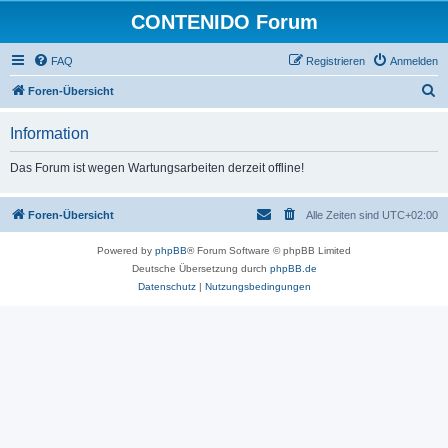
CONTENIDO Forum
FAQ
Registrieren
Anmelden
S
Foren-Übersicht
u
Information
c
h
Das Forum ist wegen Wartungsarbeiten derzeit offline!
e
Foren-Übersicht
Alle Zeiten sind
UTC+02:00
Powered by
phpBB
® Forum Software © phpBB Limited
Deutsche Übersetzung durch
phpBB.de
Datenschutz
|
Nutzungsbedingungen