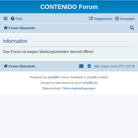
CONTENIDO Forum
FAQ
Registrieren
Anmelden
S
Foren-Übersicht
u
Information
c
h
Das Forum ist wegen Wartungsarbeiten derzeit offline!
e
Foren-Übersicht
Alle Zeiten sind
UTC+02:00
Powered by
phpBB
® Forum Software © phpBB Limited
Deutsche Übersetzung durch
phpBB.de
Datenschutz
|
Nutzungsbedingungen