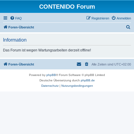
CONTENIDO Forum
FAQ
Registrieren
Anmelden
S
Foren-Übersicht
u
Information
c
h
Das Forum ist wegen Wartungsarbeiten derzeit offline!
e
Foren-Übersicht
Alle Zeiten sind
UTC+02:00
Powered by
phpBB
® Forum Software © phpBB Limited
Deutsche Übersetzung durch
phpBB.de
Datenschutz
|
Nutzungsbedingungen