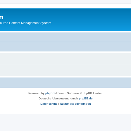
m
ource Content Management System
Powered by
phpBB
® Forum Software © phpBB Limited
Deutsche Übersetzung durch
phpBB.de
Datenschutz
|
Nutzungsbedingungen