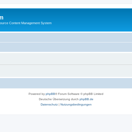
m
ource Content Management System
Powered by
phpBB
® Forum Software © phpBB Limited
Deutsche Übersetzung durch
phpBB.de
Datenschutz
|
Nutzungsbedingungen