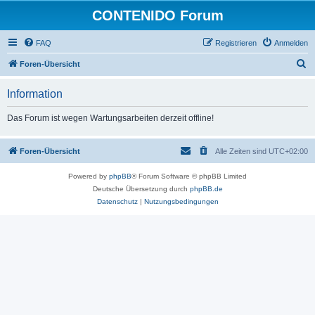
CONTENIDO Forum
FAQ
Registrieren
Anmelden
S
Foren-Übersicht
u
Information
c
h
Das Forum ist wegen Wartungsarbeiten derzeit offline!
e
Foren-Übersicht
Alle Zeiten sind
UTC+02:00
Powered by
phpBB
® Forum Software © phpBB Limited
Deutsche Übersetzung durch
phpBB.de
Datenschutz
|
Nutzungsbedingungen