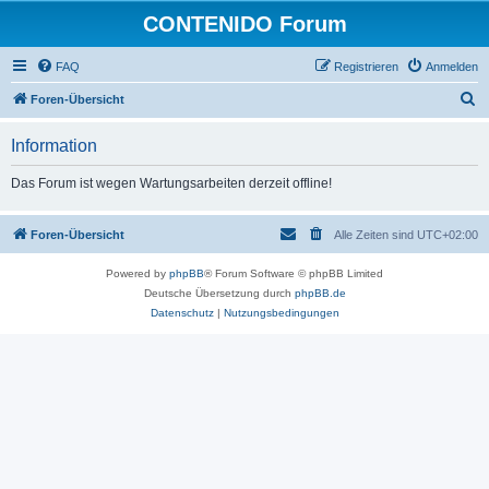
CONTENIDO Forum
FAQ
Registrieren
Anmelden
S
Foren-Übersicht
u
Information
c
h
Das Forum ist wegen Wartungsarbeiten derzeit offline!
e
Foren-Übersicht
Alle Zeiten sind
UTC+02:00
Powered by
phpBB
® Forum Software © phpBB Limited
Deutsche Übersetzung durch
phpBB.de
Datenschutz
|
Nutzungsbedingungen