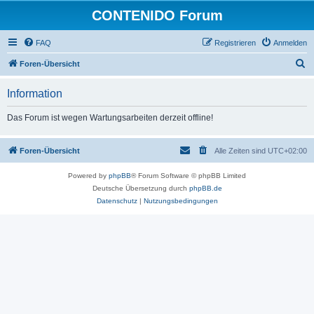
CONTENIDO Forum
FAQ
Registrieren
Anmelden
S
Foren-Übersicht
u
Information
c
h
Das Forum ist wegen Wartungsarbeiten derzeit offline!
e
Foren-Übersicht
Alle Zeiten sind
UTC+02:00
Powered by
phpBB
® Forum Software © phpBB Limited
Deutsche Übersetzung durch
phpBB.de
Datenschutz
|
Nutzungsbedingungen