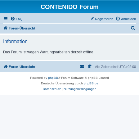
CONTENIDO Forum
FAQ
Registrieren
Anmelden
S
Foren-Übersicht
u
Information
c
h
Das Forum ist wegen Wartungsarbeiten derzeit offline!
e
Foren-Übersicht
Alle Zeiten sind
UTC+02:00
Powered by
phpBB
® Forum Software © phpBB Limited
Deutsche Übersetzung durch
phpBB.de
Datenschutz
|
Nutzungsbedingungen