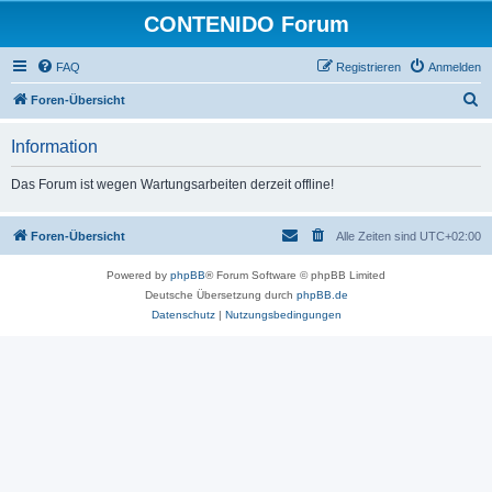
CONTENIDO Forum
FAQ
Registrieren
Anmelden
S
Foren-Übersicht
u
Information
c
h
Das Forum ist wegen Wartungsarbeiten derzeit offline!
e
Foren-Übersicht
Alle Zeiten sind
UTC+02:00
Powered by
phpBB
® Forum Software © phpBB Limited
Deutsche Übersetzung durch
phpBB.de
Datenschutz
|
Nutzungsbedingungen