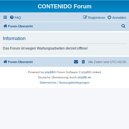
CONTENIDO Forum
FAQ
Registrieren
Anmelden
S
Foren-Übersicht
u
Information
c
h
Das Forum ist wegen Wartungsarbeiten derzeit offline!
e
Foren-Übersicht
Alle Zeiten sind
UTC+02:00
Powered by
phpBB
® Forum Software © phpBB Limited
Deutsche Übersetzung durch
phpBB.de
Datenschutz
|
Nutzungsbedingungen