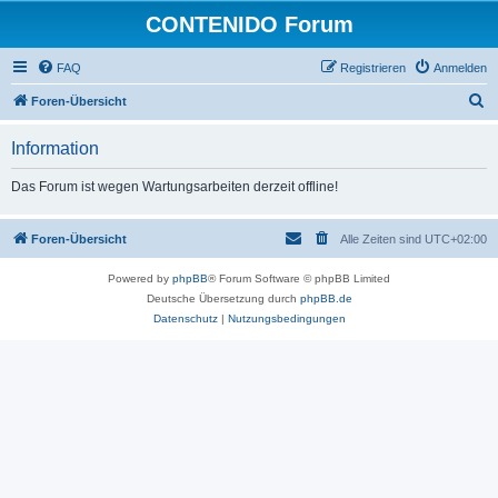
CONTENIDO Forum
FAQ
Registrieren
Anmelden
S
Foren-Übersicht
u
Information
c
h
Das Forum ist wegen Wartungsarbeiten derzeit offline!
e
Foren-Übersicht
Alle Zeiten sind
UTC+02:00
Powered by
phpBB
® Forum Software © phpBB Limited
Deutsche Übersetzung durch
phpBB.de
Datenschutz
|
Nutzungsbedingungen