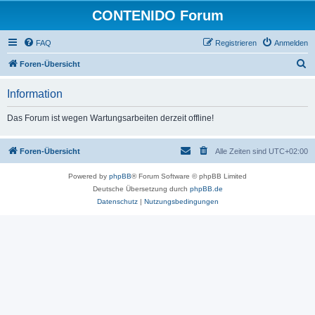
CONTENIDO Forum
FAQ
Registrieren
Anmelden
S
Foren-Übersicht
u
Information
c
h
Das Forum ist wegen Wartungsarbeiten derzeit offline!
e
Foren-Übersicht
Alle Zeiten sind
UTC+02:00
Powered by
phpBB
® Forum Software © phpBB Limited
Deutsche Übersetzung durch
phpBB.de
Datenschutz
|
Nutzungsbedingungen