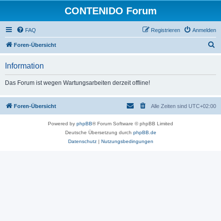
CONTENIDO Forum
FAQ
Registrieren
Anmelden
S
Foren-Übersicht
u
Information
c
h
Das Forum ist wegen Wartungsarbeiten derzeit offline!
e
Foren-Übersicht
Alle Zeiten sind
UTC+02:00
Powered by
phpBB
® Forum Software © phpBB Limited
Deutsche Übersetzung durch
phpBB.de
Datenschutz
|
Nutzungsbedingungen