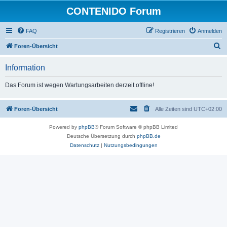
CONTENIDO Forum
FAQ
Registrieren
Anmelden
S
Foren-Übersicht
u
Information
c
h
Das Forum ist wegen Wartungsarbeiten derzeit offline!
e
Foren-Übersicht
Alle Zeiten sind
UTC+02:00
Powered by
phpBB
® Forum Software © phpBB Limited
Deutsche Übersetzung durch
phpBB.de
Datenschutz
|
Nutzungsbedingungen