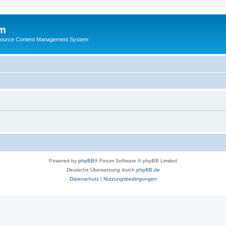
m
ource Content Management System
Powered by
phpBB
® Forum Software © phpBB Limited
Deutsche Übersetzung durch
phpBB.de
Datenschutz
|
Nutzungsbedingungen