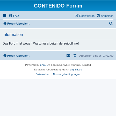
CONTENIDO Forum
FAQ
Registrieren
Anmelden
S
Foren-Übersicht
u
Information
c
h
Das Forum ist wegen Wartungsarbeiten derzeit offline!
e
Foren-Übersicht
Alle Zeiten sind
UTC+02:00
Powered by
phpBB
® Forum Software © phpBB Limited
Deutsche Übersetzung durch
phpBB.de
Datenschutz
|
Nutzungsbedingungen