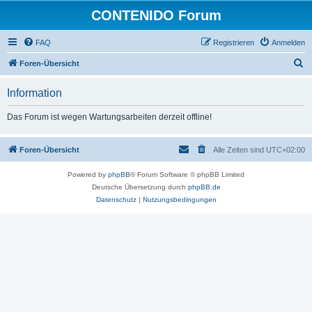
CONTENIDO Forum
FAQ
Registrieren
Anmelden
S
Foren-Übersicht
u
Information
c
h
Das Forum ist wegen Wartungsarbeiten derzeit offline!
e
Foren-Übersicht
Alle Zeiten sind
UTC+02:00
Powered by
phpBB
® Forum Software © phpBB Limited
Deutsche Übersetzung durch
phpBB.de
Datenschutz
|
Nutzungsbedingungen