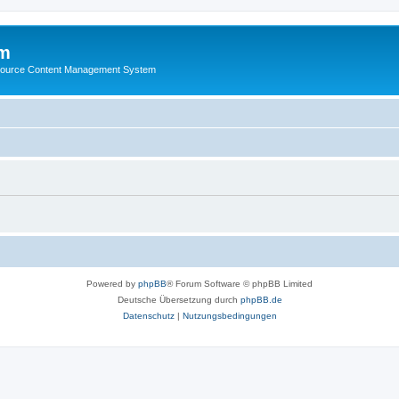
m
ource Content Management System
Powered by
phpBB
® Forum Software © phpBB Limited
Deutsche Übersetzung durch
phpBB.de
Datenschutz
|
Nutzungsbedingungen