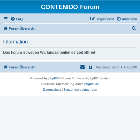
CONTENIDO Forum
FAQ
Registrieren
Anmelden
S
Foren-Übersicht
u
Information
c
h
Das Forum ist wegen Wartungsarbeiten derzeit offline!
e
Foren-Übersicht
Alle Zeiten sind
UTC+02:00
Powered by
phpBB
® Forum Software © phpBB Limited
Deutsche Übersetzung durch
phpBB.de
Datenschutz
|
Nutzungsbedingungen