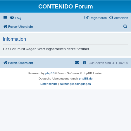
CONTENIDO Forum
FAQ
Registrieren
Anmelden
S
Foren-Übersicht
u
Information
c
h
Das Forum ist wegen Wartungsarbeiten derzeit offline!
e
Foren-Übersicht
Alle Zeiten sind
UTC+02:00
Powered by
phpBB
® Forum Software © phpBB Limited
Deutsche Übersetzung durch
phpBB.de
Datenschutz
|
Nutzungsbedingungen