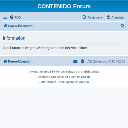
CONTENIDO Forum
FAQ
Registrieren
Anmelden
S
Foren-Übersicht
u
Information
c
h
Das Forum ist wegen Wartungsarbeiten derzeit offline!
e
Foren-Übersicht
Alle Zeiten sind
UTC+02:00
Powered by
phpBB
® Forum Software © phpBB Limited
Deutsche Übersetzung durch
phpBB.de
Datenschutz
|
Nutzungsbedingungen